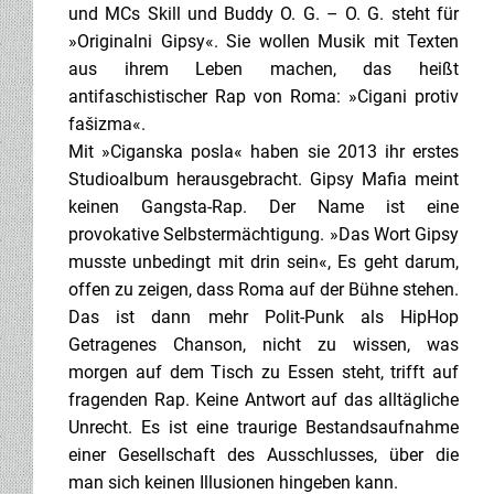
und MCs Skill und Buddy O. G. – O. G. steht für
»Originalni Gipsy«. Sie wollen Musik mit Texten
aus ihrem Leben machen, das heißt
antifaschistischer Rap von Roma: »Cigani protiv
fašizma«.
Mit »Ciganska posla« haben sie 2013 ihr erstes
Studioalbum herausgebracht. Gipsy Mafia meint
keinen Gangsta-Rap. Der Name ist eine
provokative Selbstermächtigung. »Das Wort Gipsy
musste unbedingt mit drin sein«, Es geht darum,
offen zu zeigen, dass Roma auf der Bühne stehen.
Das ist dann mehr Polit-Punk als HipHop
Getragenes Chanson, nicht zu wissen, was
morgen auf dem Tisch zu Essen steht, trifft auf
fragenden Rap. Keine Antwort auf das alltägliche
Unrecht. Es ist eine traurige Bestandsaufnahme
einer Gesellschaft des Ausschlusses, über die
man sich keinen Illusionen hingeben kann.