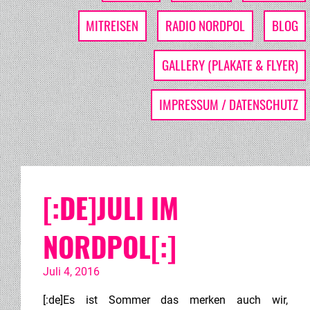
MITREISEN
RADIO NORDPOL
BLOG
GALLERY (PLAKATE & FLYER)
IMPRESSUM / DATENSCHUTZ
[:DE]JULI IM
NORDPOL[:]
Juli 4, 2016
[:de]Es ist Sommer das merken auch wir,