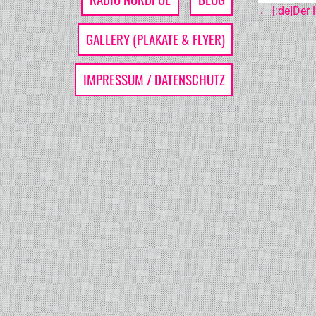
POS
←
[:de]Der 
GALLERY (PLAKATE & FLYER)
NAV
IMPRESSUM / DATENSCHUTZ