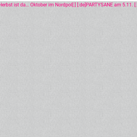
T
Herbst ist da… Oktober im Nordpol[:]
[:de]PARTYSANE am 5.11. [:
IGATION