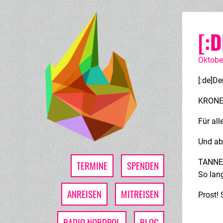
[:
Oktobe
[:de]De
KRONEN
Für all
Und ab
TANNEN
TERMINE
SPENDEN
So lang
ANREISEN
MITREISEN
Prost! 
RADIO NORDPOL
BLOG