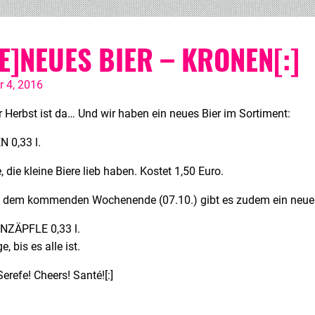
DE]NEUES BIER – KRONEN[:]
r 4, 2016
r Herbst ist da… Und wir haben ein neues Bier im Sortiment:
 0,33 l.
e, die kleine Biere lieb haben. Kostet 1,50 Euro.
 dem kommenden Wochenende (07.10.) gibt es zudem ein neues 
ZÄPFLE 0,33 l.
e, bis es alle ist.
Serefe! Cheers! Santé![:]