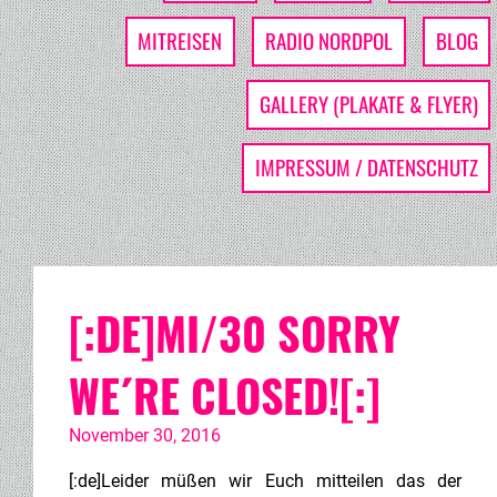
MITREISEN
RADIO NORDPOL
BLOG
GALLERY (PLAKATE & FLYER)
IMPRESSUM / DATENSCHUTZ
[:DE]MI/30 SORRY
WE´RE CLOSED![:]
November 30, 2016
[:de]Leider müßen wir Euch mitteilen das der