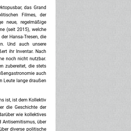
Oktopusbar, das Grand
itischen Filmes, der
ge neue, regelmäßige
e (seit 2015), welche
 der Hansa-Tresen, die
wn. Und auch unsere
rt ihr Inventar. Nach
e noch nicht nutzbar.
 zubereitet, die stets
Außengastronomie auch
en Leute lange draußen
 ist, ist dem Kollektiv
ber die Geschichte der
arüber wie kollektives
d Antisemitismus, über
ber diverse politische