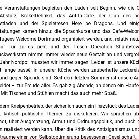
 Veranstaltungen begleiten den Laden seit Beginn, wie die 
Absturz, KrakelDebakel, das Antifa-Café, der Club des pol
tladen und der Spieletresen Here be Dragons. Und eini
taltungen kamen hinzu: die Sprachkurse und das Cafe-Welcom
fugees Welcome Dortmund organisiert werden, und, relativ neu,
hour Tür zu es zieht und der Tresen Operation Shantyto
uckwerkstatt nimmt immer wieder neue Gestalt an und vergröße
Jahr Nordpol mussten wir immer sagen: Leider ist unsere Küch
st lange passé. In unserer Küche werden zauberhafte Leckereien
und gegen Spende sind. Seit dem letzten Sommer ist unsere 
ldet – zur Freude aller. Es gab zig Abende, an denen ein Hauf
 Mit Tischen und Stühlen macht das auch mehr Spaß.
em Kneipenbetrieb, der sicherlich auch ein Herzstück des Ladens
g, kritisch politische Themen zu diskutieren. Wir sprachen ü
adt, über Ausgrenzung, Armut und Ordnungspolitik, und auch d
 realisiert werden kann. Über die Kritik des Antiziganismus un
bträume einer von Selbstoptimierung besessenen Gesellschaft, ü