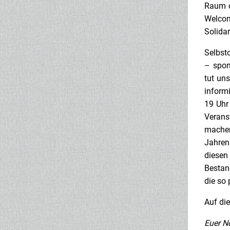
Raum o
Welcom
Solidar
Selbst
– spon
tut un
inform
19 Uhr
Verans
machen
Jahren
diesen
Bestan
die so 
Auf die
Euer No