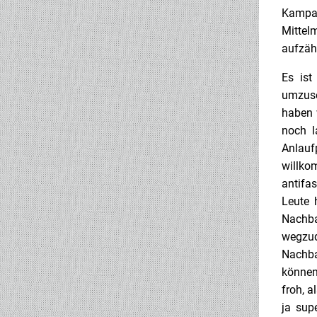
Kampag
Mittelm
aufzäh
Es ist
umzuse
haben 
noch l
Anlauf
willko
antifa
Leute 
Nachba
wegzu
Nachba
können
froh, a
ja sup