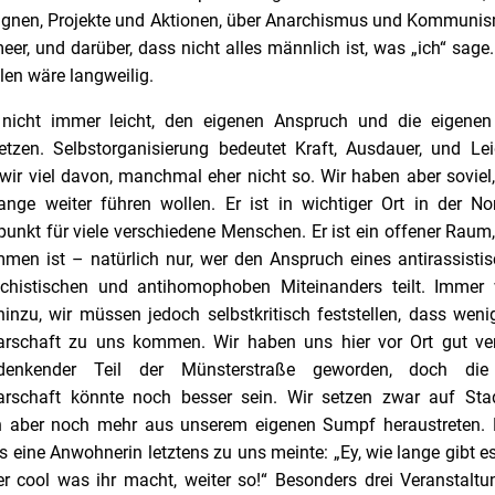
nen, Projekte und Aktionen, über Anarchismus und Kommunism
eer, und darüber, dass nicht alles männlich ist, was „ich“ sage.
len wäre langweilig.
 nicht immer leicht, den eigenen Anspruch und die eigenen 
tzen. Selbstorganisierung bedeutet Kraft, Ausdauer, und L
wir viel davon, manchmal eher nicht so. Wir haben aber soviel
ange weiter führen wollen. Er ist in wichtiger Ort in der No
punkt für viele verschiedene Menschen. Er ist ein offener Raum,
mmen ist – natürlich nur, wer den Anspruch eines antirassistisc
schistischen und antihomophoben Miteinanders teilt. Imme
hinzu, wir müssen jedoch selbstkritisch feststellen, dass we
rschaft zu uns kommen. Wir haben uns hier vor Ort gut vera
denkender Teil der Münsterstraße geworden, doch di
rschaft könnte noch besser sein. Wir setzen zwar auf Stadt
 aber noch mehr aus unserem eigenen Sumpf heraustreten.
ls eine Anwohnerin letztens zu uns meinte: „Ey, wie lange gibt 
er cool was ihr macht, weiter so!“ Besonders drei Veranstalt