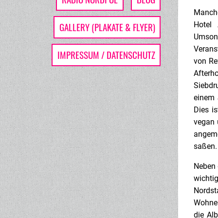
Manche
Hotel 
GALLERY (PLAKATE & FLYER)
Umsons
Verans
IMPRESSUM / DATENSCHUTZ
von Re
After
Siebdr
einem 
Dies i
vegan 
angeme
saßen.
Neben d
wichti
Nordst
Wohnen
die Al