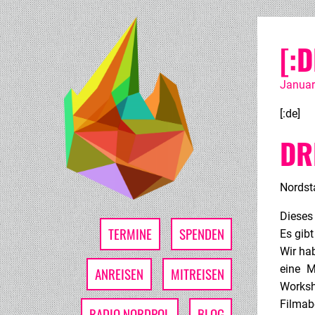
[:
Januar
[:de]
DR
Nordst
Dieses 
TERMINE
SPENDEN
Es gib
Wir hab
eine M
ANREISEN
MITREISEN
Worksh
Filmab
RADIO NORDPOL
BLOG