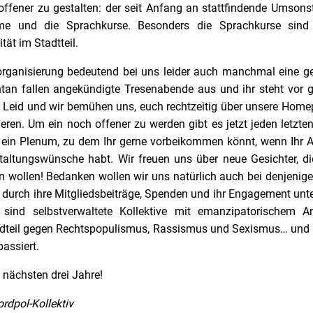
ffener zu gestalten: der seit Anfang an stattfindende Umsons
e und die Sprachkurse. Besonders die Sprachkurse sind e
ität im Stadtteil.
organisierung bedeutend bei uns leider auch manchmal eine ger
tan fallen angekündigte Tresenabende aus und ihr steht vor g
s Leid und wir bemühen uns, euch rechtzeitig über unsere Hom
ieren. Um ein noch offener zu werden gibt es jetzt jeden letzt
 ein Plenum, zu dem Ihr gerne vorbeikommen könnt, wenn Ihr A
taltungswünsche habt. Wir freuen uns über neue Gesichter, di
 wollen! Bedanken wollen wir uns natürlich auch bei denjenigen
 durch ihre Mitgliedsbeiträge, Spenden und ihr Engagement unter
 sind selbstverwaltete Kollektive mit emanzipatorischem A
dteil gegen Rechtspopulismus, Rassismus und Sexismus… und al
passiert.
 nächsten drei Jahre!
rdpol-Kollektiv