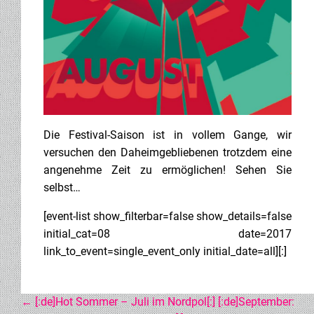
Die Festival-Saison ist in vollem Gange, wir
versuchen den Daheimgebliebenen trotzdem eine
angenehme Zeit zu ermöglichen! Sehen Sie
selbst…
[event-list show_filterbar=false show_details=false
initial_cat=08 date=2017
link_to_event=single_event_only initial_date=all][:]
←
[:de]Hot Sommer – Juli im Nordpol[:]
[:de]September: