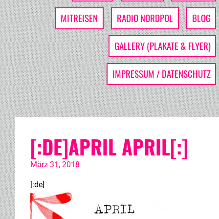
MITREISEN
RADIO NORDPOL
BLOG
GALLERY (PLAKATE & FLYER)
IMPRESSUM / DATENSCHUTZ
[:DE]APRIL APRIL[:]
März 31, 2018
[:de]