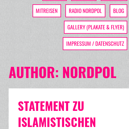
MITREISEN
RADIO NORDPOL
BLOG
GALLERY (PLAKATE & FLYER)
IMPRESSUM / DATENSCHUTZ
AUTHOR:
NORDPOL
STATEMENT ZU
ISLAMISTISCHEN