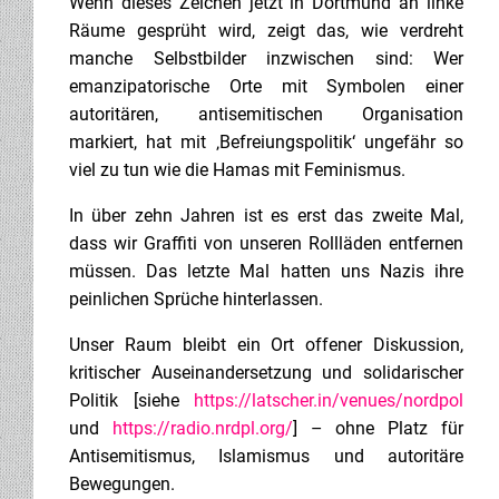
Wenn dieses Zeichen jetzt in Dortmund an linke
Räume gesprüht wird, zeigt das, wie verdreht
manche Selbstbilder inzwischen sind: Wer
emanzipatorische Orte mit Symbolen einer
autoritären, antisemitischen Organisation
markiert, hat mit ‚Befreiungspolitik‘ ungefähr so
viel zu tun wie die Hamas mit Feminismus.
In über zehn Jahren ist es erst das zweite Mal,
dass wir Graffiti von unseren Rollläden entfernen
müssen. Das letzte Mal hatten uns Nazis ihre
peinlichen Sprüche hinterlassen.
Unser Raum bleibt ein Ort offener Diskussion,
kritischer Auseinandersetzung und solidarischer
Politik [siehe
https://latscher.in/venues/nordpol
und
https://radio.nrdpl.org/
] – ohne Platz für
Antisemitismus, Islamismus und autoritäre
Bewegungen.